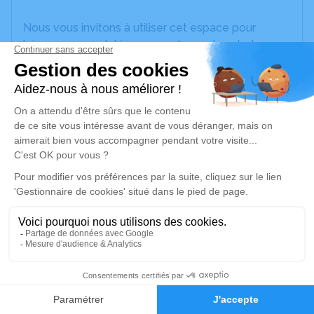
Nous vous invitons à utiliser cet espace pour
laisser vos condoléances, partager des photos
souvenirs, une anecdote ou exprimer vos pensées
à travers des poèmes ou des textes. Cet endroit
est un lieu d'expression dédié à honorer la
mémoire de Camille MAYEUX.
Un service de plantation d’arbre hommage est
disponible ici
.
Je rends hommage
Cérémonie civile
samedi 25 mai 2024 à 10h30
1
Cimetière de Vallon-en-Sully
Rue Ferdinand Delmotte
Faire-part
Hommages
03190 Vallon-en-Sully