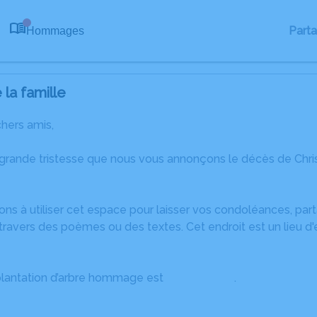
Part
Hommages
0
la famille
chers amis,
 grande tristesse que nous vous annonçons le décès de Chri
ons à utiliser cet espace pour laisser vos condoléances, pa
ravers des poèmes ou des textes. Cet endroit est un lieu d'
plantation d’arbre hommage est
disponible ici
.