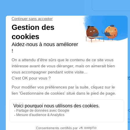
Déroulé de
Le mercre
Eglise de 
Hérisson