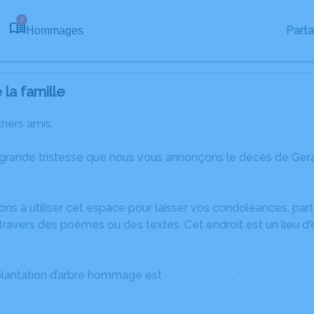
2
Part
Hommages
la famille
chers amis,
 grande tristesse que nous vous annonçons le décès de Ge
ons à utiliser cet espace pour laisser vos condoléances, pa
travers des poèmes ou des textes. Cet endroit est un lieu d
plantation d’arbre hommage est
disponible ici
.