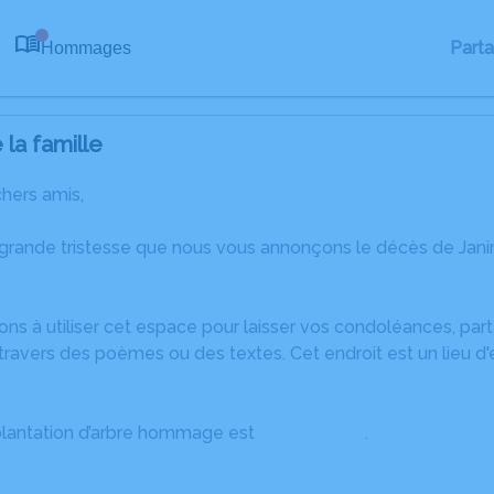
Part
Hommages
0
la famille
chers amis,
 grande tristesse que nous vous annonçons le décès de Jan
ons à utiliser cet espace pour laisser vos condoléances, pa
ravers des poèmes ou des textes. Cet endroit est un lieu d
plantation d’arbre hommage est
disponible ici
.