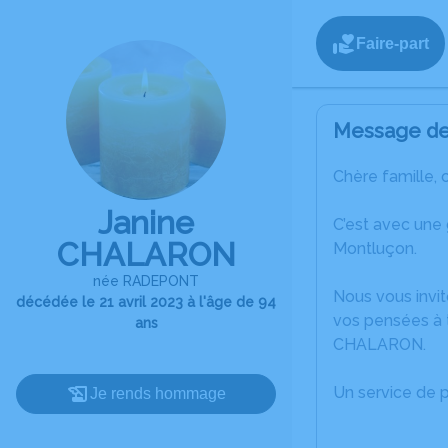
Faire-part
Message de 
Chère famille, 
Janine
C’est avec une
CHALARON
Montluçon.
née RADEPONT
Nous vous invit
décédée le 21 avril 2023 à l'âge de 94
vos pensées à t
ans
CHALARON.
Un service de 
Je rends hommage