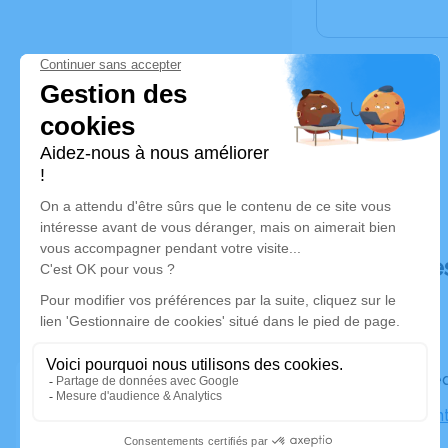
Déroulé de
Le mercred
Église Sain
Sully