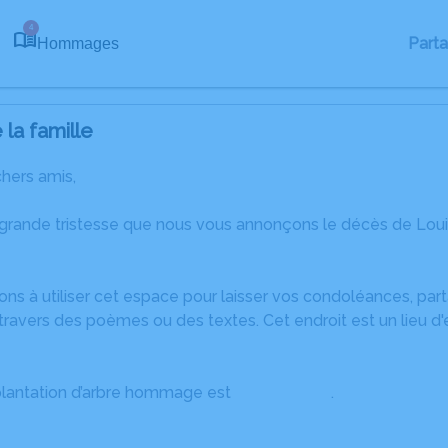
4
Part
Hommages
la famille
chers amis,
 grande tristesse que nous vous annonçons le décès de Lo
ons à utiliser cet espace pour laisser vos condoléances, pa
travers des poèmes ou des textes. Cet endroit est un lieu d
plantation d’arbre hommage est
disponible ici
.