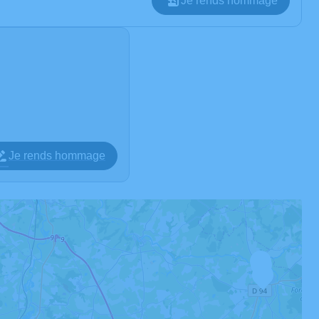
Je rends hommage
Je rends hommage
4
1
2