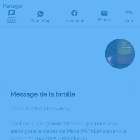
Partager
E-mail
SMS
WhatsApp
Facebook
Lien
Marie PAPALIA
née NORE
décédée le 31 mai 2025 à l'âge de 96 ans
Message de la famille
Chère famille, chers amis,
C’est avec une grande tristesse que nous vous
annonçons le décès de Marie PAPALIA survenu le
samedi 31 mai 2025 à Montluçon.