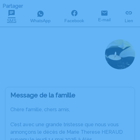
Partager
E-mail
SMS
WhatsApp
Facebook
Lien
Marie Therese
HERAUD
née DUMAS
décédée le 14 mai 2026 à l'âge de 92 ans
Message de la famille
Chère famille, chers amis,
C’est avec une grande tristesse que nous vous
annonçons le décès de Marie Therese HERAUD
survenu le jeudi 14 mai 2026 à Alès.