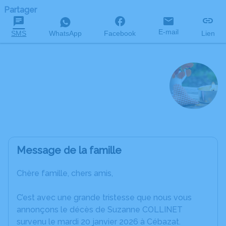
Partager
E-mail
SMS
WhatsApp
Facebook
Lien
Suzanne COLLINET
née AUFAUVRE
décédée le 20 janvier 2026 à l'âge de 77 ans
Message de la famille
Chère famille, chers amis,
C’est avec une grande tristesse que nous vous
annonçons le décès de Suzanne COLLINET
survenu le mardi 20 janvier 2026 à Cébazat.