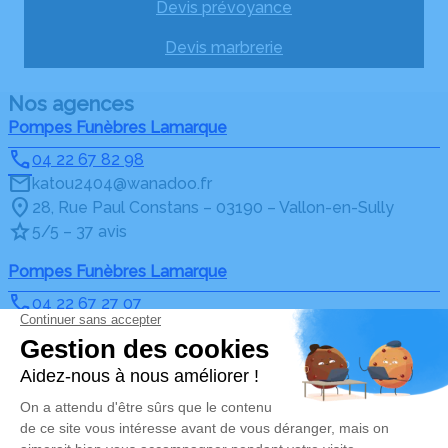
Devis prévoyance
Devis marbrerie
Nos agences
Pompes Funèbres Lamarque
04 22 67 82 98
katou2404@wanadoo.fr
28, Rue Paul Constans – 03190 – Vallon-en-Sully
5/5 – 37 avis
Pompes Funèbres Lamarque
04 22 67 27 07
katou2404@wanadoo.fr
12 Place Robert Ferrandon – 03390 – Montmarault
5/5 – 13 avis
Nos Services
Liens utiles
Organiser des Obsèques
Avis de décès