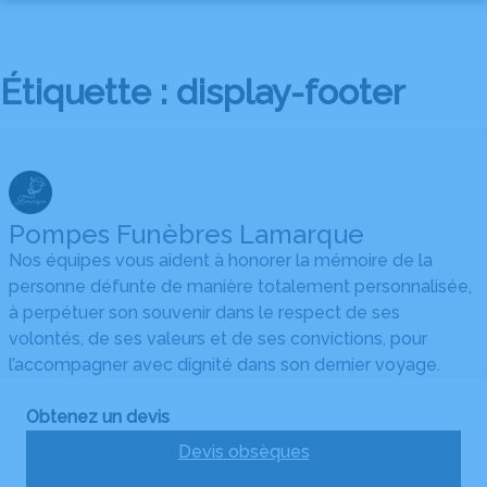
Aller
au
NOS SERVICES
contenu
Étiquette :
display-footer
NOS CERCUEILS
ORGANISER DES OBSÈQUES
NOS AGENCES
PRÉVOIR SES OBSÈQUES
ESPACES HOMMAGES
MONTMARAULT
MONUMENTS FUNÉRAIRES
ESPACE FAMILLE
Pompes Funèbres Lamarque
VALLON-EN-SULLY
SERVICES AUX FAMILLES
Nos équipes vous aident à honorer la mémoire de la
personne défunte de manière totalement personnalisée,
à perpétuer son souvenir dans le respect de ses
volontés, de ses valeurs et de ses convictions, pour
l’accompagner avec dignité dans son dernier voyage.
Obtenez un devis
Devis obsèques