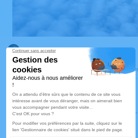
Pompes Funèbres Lamarque
Nos équipes vous aident à honorer la mémoire de la pe
perpétuer son souvenir dans le respect de ses volontés,
avec dignité dans son dernier voyage.
Nos agences
Pompes Funèbres Lamarque
04 22 67 82 98
katou2404@wanadoo.fr
28, Rue Paul Constans – 03190 – Vallon-en-Sully