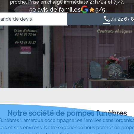
proche. Prise en charge immédiate 24h/24 et 7j/7.
50 avis de familles
5/5
nde de devis
04 22 67 
Notre société de pompes funèbres
nèbres Lamarque accompagne les familles dans l’organisa
ais et ses environs. Notre expérience nous permet de propo