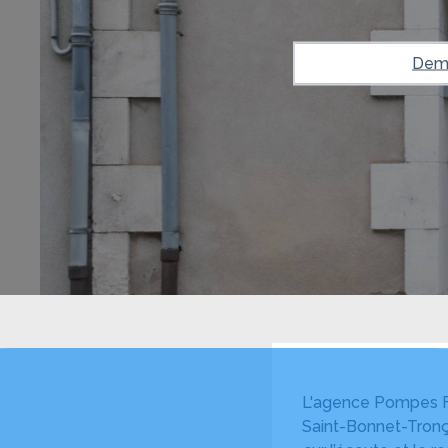
Dema
L'agence Pompes Fu
Saint-Bonnet-Tronç