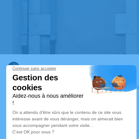
Pompes Funèbres Lamarque
Nos équipes vous aident à honorer la mémoire de la pe
perpétuer son souvenir dans le respect de ses volontés,
avec dignité dans son dernier voyage.
Nos agences
Pompes Funèbres Lamarque
04 22 67 82 98