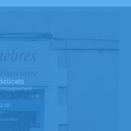
élicats
accompagnement
82 98