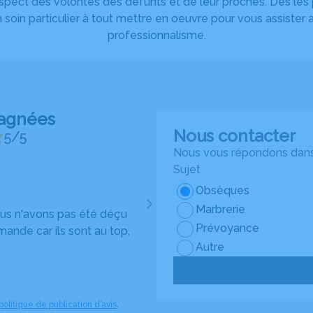
respect des volontés des défunts et de leur proches. Dès le
soin particulier à tout mettre en oeuvre pour vous assister
professionnalisme.
pagnées
Nous contacter
5/5
Nous vous répondons dans 
Sujet
Nicole Dousset
Obsèques
Marbrerie
nous n'avons pas été déçu
Mme Lamarque est une personn
Prévoyance
mande car ils sont au top,
de la cérémonie s est déroulée a
Autre
son équipe
politique de publication d’avis
.