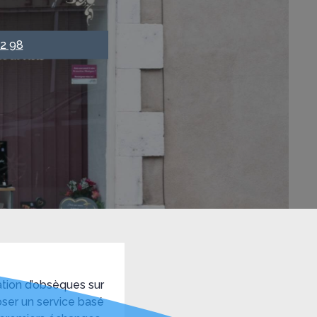
82 98
tion d’obsèques sur
ser un service basé