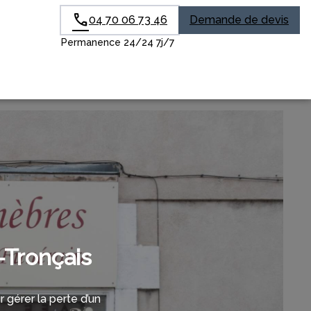
04 70 06 73 46
Demande de devis
Permanence 24/24 7j/7
-Tronçais
érer la perte d’un