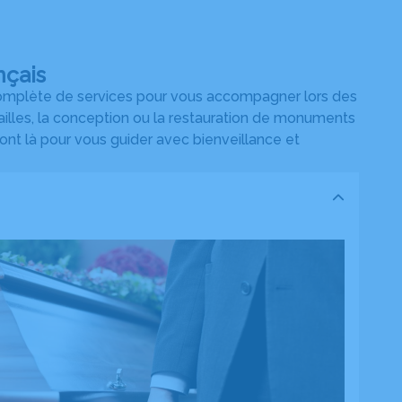
éternellement et je sais
peuvent pour s
vers le chemin du deuil. Je me souviendrai d
de la main , d
nçais
répondus posit
 complète de services pour vous accompagner lors des
eu ect ect ! Je retiendrai également qu'ils ne faut surtout pas choisir des
railles, la conception ou la restauration de monuments
grands noms des p
sont là pour vous guider avec bienveillance et